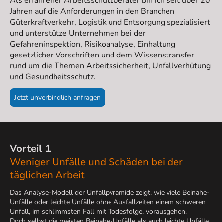
Als erfahrener Arbeitsschutzberater bin ich seit über 20
Jahren auf die Anforderungen in den Branchen
Güterkraftverkehr, Logistik und Entsorgung spezialisiert
und unterstütze Unternehmen bei der
Gefahreninspektion, Risikoanalyse, Einhaltung
gesetzlicher Vorschriften und dem Wissenstransfer
rund um die Themen Arbeitssicherheit, Unfallverhütung
und Gesundheitsschutz.
Jetzt unverbindlich anfragen
Vorteil 1
Weniger Unfälle und Schäden bei der
täglichen Arbeit
Das Analyse-Modell der Unfallpyramide zeigt, wie viele Beinahe-
Unfälle oder leichte Unfälle ohne Ausfallzeiten einem schweren
Unfall, im schlimmsten Fall mit Todesfolge, vorausgehen.
Doch selbst die meisten Beinahe-Unfälle als auch leichte Unfälle